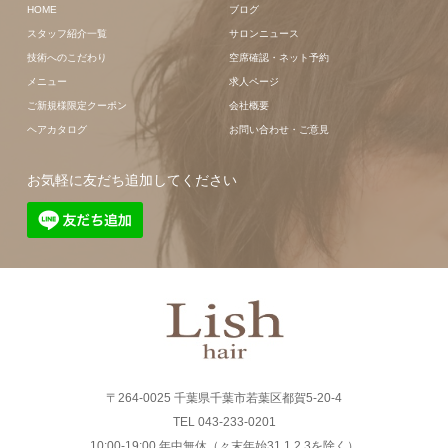
HOME
ブログ
スタッフ紹介一覧
サロンニュース
技術へのこだわり
空席確認・ネット予約
メニュー
求人ページ
ご新規様限定クーポン
会社概要
ヘアカタログ
お問い合わせ・ご意見
お気軽に友だち追加してください
〒264-0025 千葉県千葉市若葉区都賀5-20-4
TEL 043-233-0201
10:00-19:00 年中無休（々末年始31.1.2.3を除く）