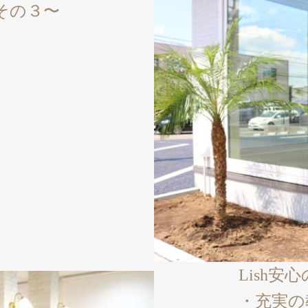
〜その３〜
Lish
・充実の