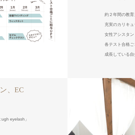
約２年間の教育
充実のカリキュ
女性アシスタン
各テスト合格ご
成長している自
ン、EC
h eyelash」