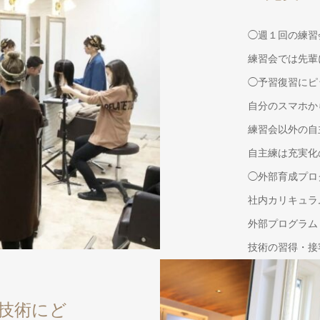
◯週１回の練習
練習会では先輩
◯予習復習にピ
自分のスマホか
練習会以外の自
自主練は充実化
◯外部育成プロ
社内カリキュラ
外部プログラム「C
技術の習得・接
技術にど