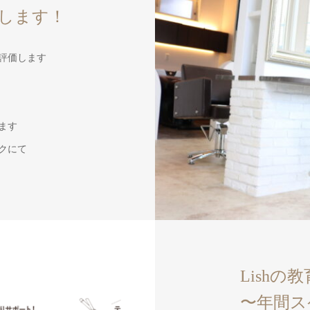
します！
評価します
ます
クにて
Lish
〜年間ス