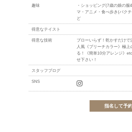
趣味
・ショッピング(7歳の娘の服
マ・アニメ・食べ歩き(パク
ど
得意なテイスト
得意な技術
ブローいらず！乾かすだけで
人風《ブリーチカラー》極上
る！《簡単10分アレンジ》e
せ下さい！
スタッフブログ
SNS
指名して予約 