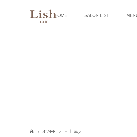
HOME
SALON LIST
MEN
STAFF
三上 幸大