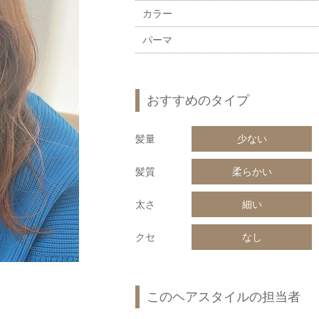
カラー
パーマ
おすすめのタイプ
髪量
少ない
髪質
柔らかい
太さ
細い
クセ
なし
このヘアスタイルの担当者