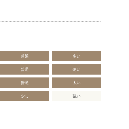
普通
多い
普通
硬い
普通
太い
少し
強い