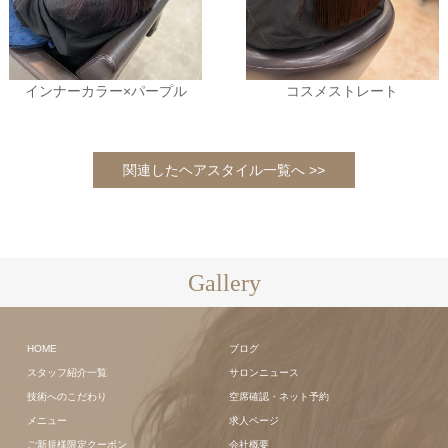
インナーカラー×パープル
コスメストレート
関連したヘアスタイル一覧へ >>
Gallery
HOME
ブログ
スタッフ紹介一覧
サロンニュース
技術へのこだわり
空席確認・ネット予約
メニュー
求人ページ
ご新規様限定クーポン
会社概要