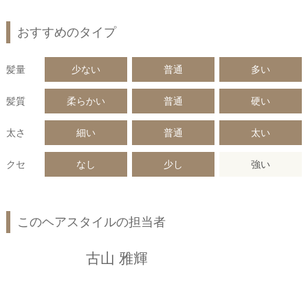
おすすめのタイプ
髪量
少ない
普通
多い
髪質
柔らかい
普通
硬い
太さ
細い
普通
太い
クセ
なし
少し
強い
このヘアスタイルの担当者
古山 雅輝