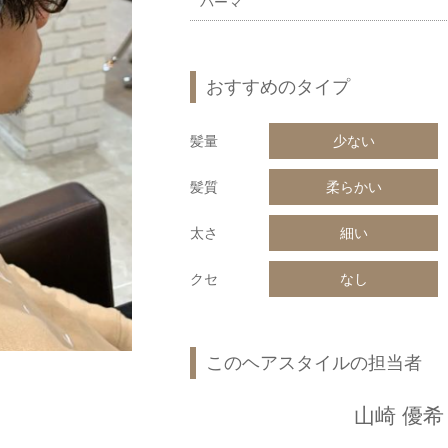
パーマ
おすすめのタイプ
髪量
少ない
髪質
柔らかい
太さ
細い
クセ
なし
このヘアスタイルの担当者
山崎 優希