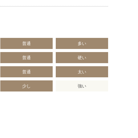
普通
多い
普通
硬い
普通
太い
少し
強い