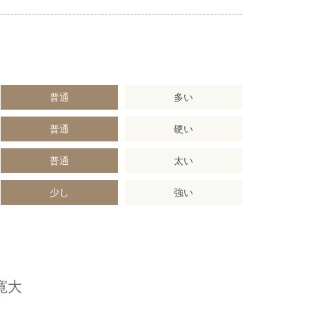
普通
多い
普通
硬い
普通
太い
少し
強い
寛大