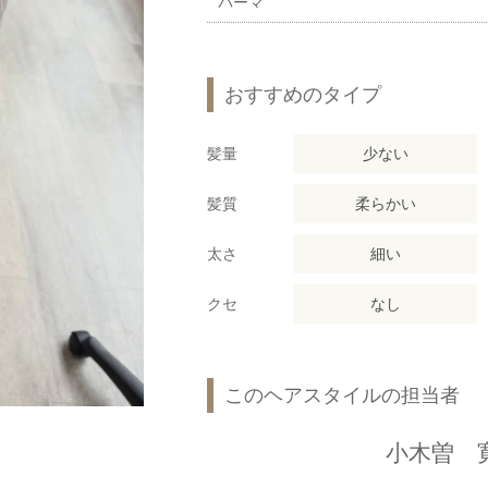
パーマ
おすすめのタイプ
髪量
少ない
髪質
柔らかい
太さ
細い
クセ
なし
このヘアスタイルの担当者
小木曽 