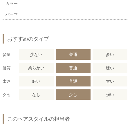
カラー
パーマ
おすすめのタイプ
髪量
少ない
普通
多い
髪質
柔らかい
普通
硬い
太さ
細い
普通
太い
クセ
なし
少し
強い
このヘアスタイルの担当者