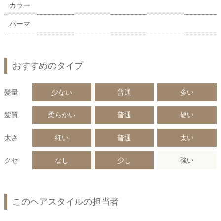
カラー
パーマ
おすすめのタイプ
髪量
少ない
普通
多い
髪質
柔らかい
普通
硬い
太さ
細い
普通
太い
クセ
なし
少し
強い
このヘアスタイルの担当者