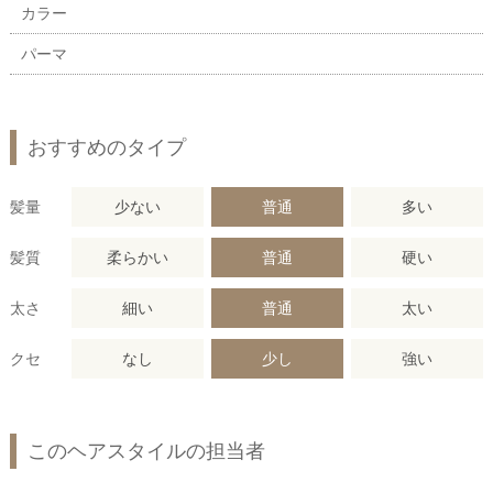
カラー
パーマ
おすすめのタイプ
髪量
少ない
普通
多い
髪質
柔らかい
普通
硬い
太さ
細い
普通
太い
クセ
なし
少し
強い
このヘアスタイルの担当者