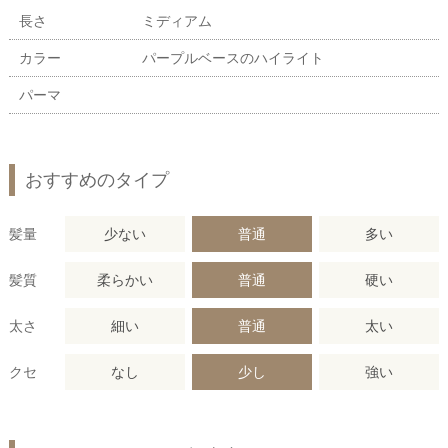
長さ
ミディアム
カラー
パープルベースのハイライト
パーマ
おすすめのタイプ
髪量
少ない
普通
多い
髪質
柔らかい
普通
硬い
太さ
細い
普通
太い
クセ
なし
少し
強い