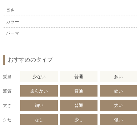
長さ
カラー
パーマ
おすすめのタイプ
髪量
少ない
普通
多い
髪質
柔らかい
普通
硬い
太さ
細い
普通
太い
クセ
なし
少し
強い