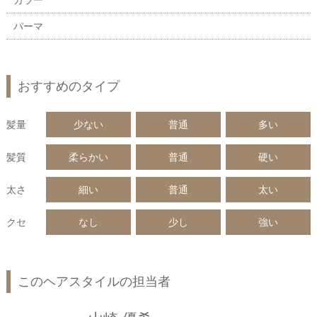
カラー
パーマ
おすすめのタイプ
髪量
少ない
普通
多い
髪質
柔らかい
普通
硬い
太さ
細い
普通
太い
クセ
なし
少し
強い
このヘアスタイルの担当者