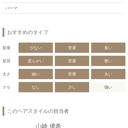
パーマ
おすすめのタイプ
髪量
少ない
普通
多い
髪質
柔らかい
普通
硬い
太さ
細い
普通
太い
クセ
なし
少し
強い
このヘアスタイルの担当者
山崎 優希