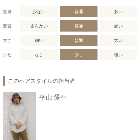
髪量
少ない
普通
多い
髪質
柔らかい
普通
硬い
太さ
細い
普通
太い
クセ
なし
少し
強い
このヘアスタイルの担当者
平山 愛生