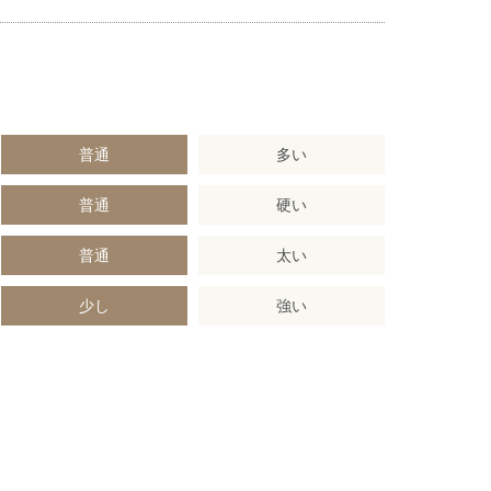
普通
多い
普通
硬い
普通
太い
少し
強い