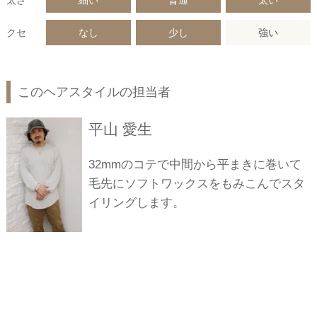
太さ
細い
普通
太い
クセ
なし
少し
強い
このヘアスタイルの担当者
平山 愛生
32mmのコテで中間から平まきに巻いて
毛先にソフトワックスをもみこんでスタ
イリングします。