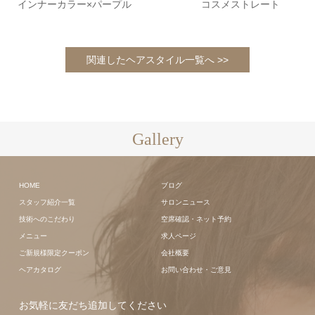
インナーカラー×パープル
コスメストレート
関連したヘアスタイル一覧へ >>
Gallery
HOME
ブログ
スタッフ紹介一覧
サロンニュース
技術へのこだわり
空席確認・ネット予約
メニュー
求人ページ
ご新規様限定クーポン
会社概要
ヘアカタログ
お問い合わせ・ご意見
お気軽に友だち追加してください