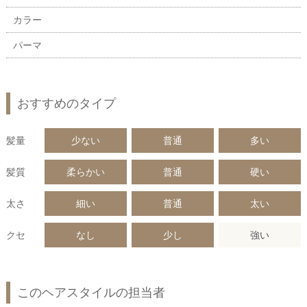
カラー
パーマ
おすすめのタイプ
髪量
少ない
普通
多い
髪質
柔らかい
普通
硬い
太さ
細い
普通
太い
クセ
なし
少し
強い
このヘアスタイルの担当者