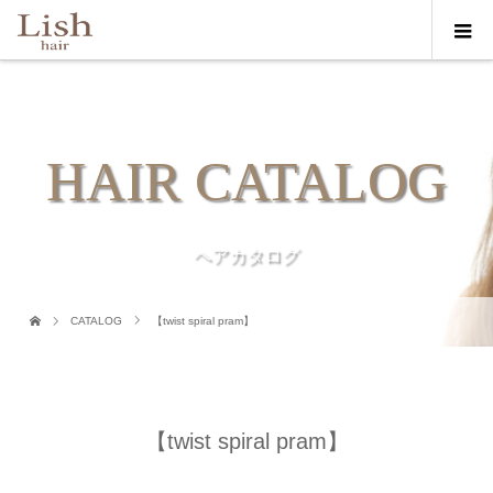
HAIR CATALOG
ヘアカタログ
CATALOG
【twist spiral pram】
【twist spiral pram】