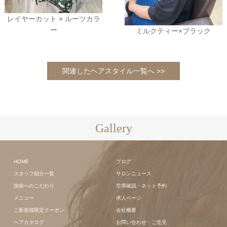
レイヤーカット × ルーツカラ
ー
ミルクティー×ブラック
関連したヘアスタイル一覧へ >>
Gallery
HOME
ブログ
スタッフ紹介一覧
サロンニュース
技術へのこだわり
空席確認・ネット予約
メニュー
求人ページ
ご新規様限定クーポン
会社概要
ヘアカタログ
お問い合わせ・ご意見