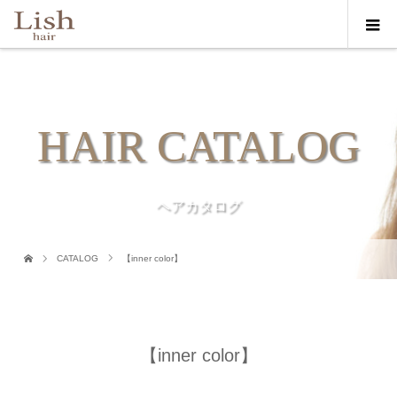
HAIR CATALOG
ヘアカタログ
CATALOG
【inner color】
【inner color】