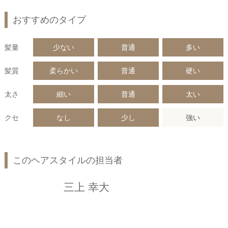
おすすめのタイプ
髪量
少ない
普通
多い
髪質
柔らかい
普通
硬い
太さ
細い
普通
太い
クセ
なし
少し
強い
このヘアスタイルの担当者
三上 幸大