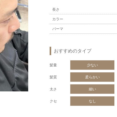
長さ
カラー
パーマ
おすすめのタイプ
髪量
少ない
髪質
柔らかい
太さ
細い
クセ
なし