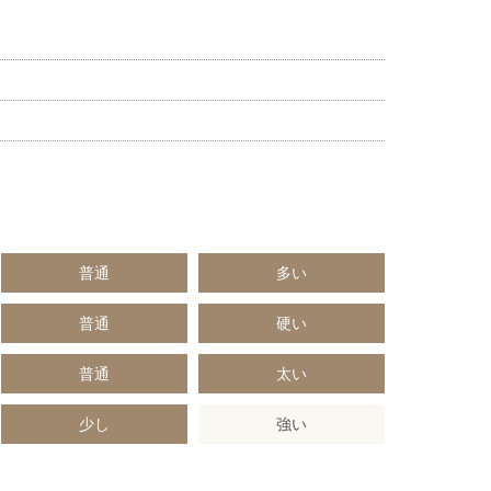
普通
多い
普通
硬い
普通
太い
少し
強い