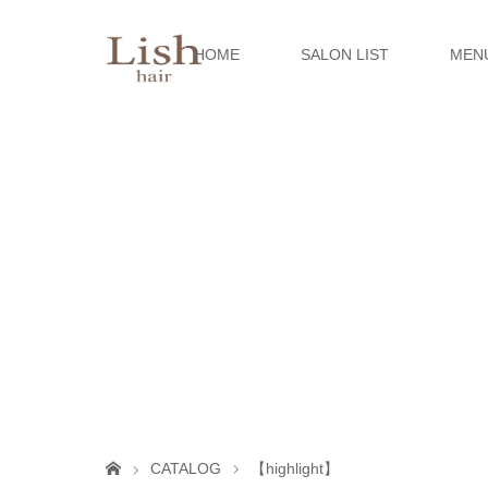
HOME
SALON LIST
MEN
CATALOG
【highlight】