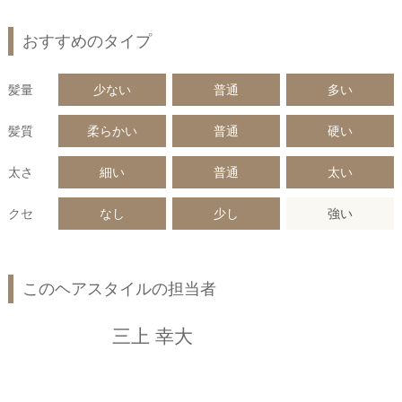
おすすめのタイプ
髪量
少ない
普通
多い
髪質
柔らかい
普通
硬い
太さ
細い
普通
太い
クセ
なし
少し
強い
このヘアスタイルの担当者
三上 幸大