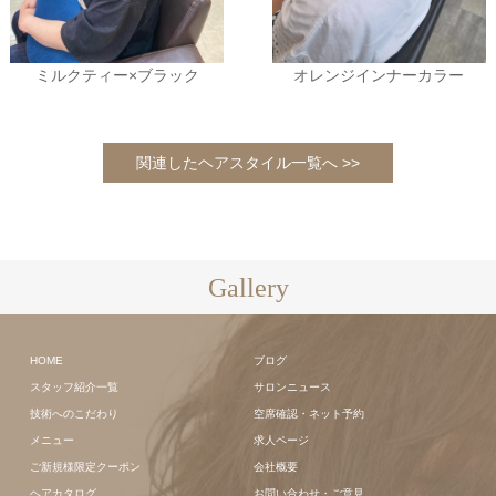
ミルクティー×ブラック
オレンジインナーカラー
関連したヘアスタイル一覧へ >>
Gallery
HOME
ブログ
スタッフ紹介一覧
サロンニュース
技術へのこだわり
空席確認・ネット予約
メニュー
求人ページ
ご新規様限定クーポン
会社概要
ヘアカタログ
お問い合わせ・ご意見