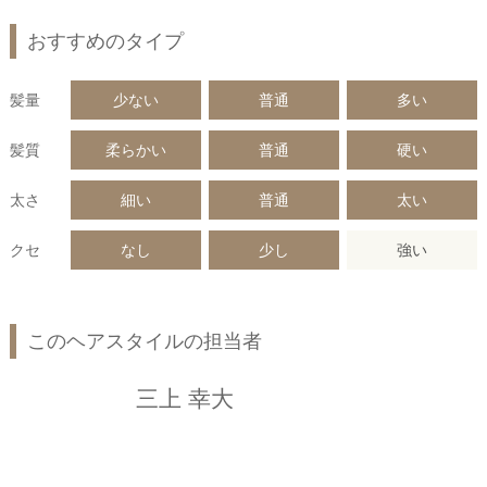
おすすめのタイプ
髪量
少ない
普通
多い
髪質
柔らかい
普通
硬い
太さ
細い
普通
太い
クセ
なし
少し
強い
このヘアスタイルの担当者
三上 幸大