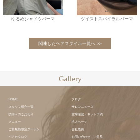
ゆるめシャドウパーマ
ツイストスパイラルパーマ
関連したヘアスタイル一覧へ >>
Gallery
HOME
ブログ
スタッフ紹介一覧
サロンニュース
技術へのこだわり
空席確認・ネット予約
メニュー
求人ページ
ご新規様限定クーポン
会社概要
ヘアカタログ
お問い合わせ・ご意見