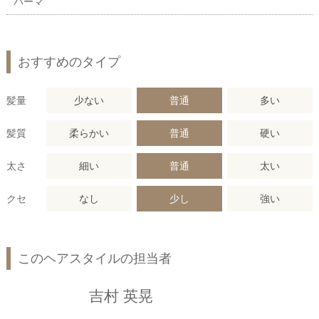
パーマ
おすすめのタイプ
髪量
少ない
普通
多い
髪質
柔らかい
普通
硬い
太さ
細い
普通
太い
クセ
なし
少し
強い
このヘアスタイルの担当者
吉村 英晃