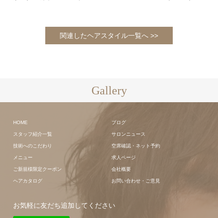
関連したヘアスタイル一覧へ >>
Gallery
HOME
ブログ
スタッフ紹介一覧
サロンニュース
技術へのこだわり
空席確認・ネット予約
メニュー
求人ページ
ご新規様限定クーポン
会社概要
ヘアカタログ
お問い合わせ・ご意見
お気軽に友だち追加してください