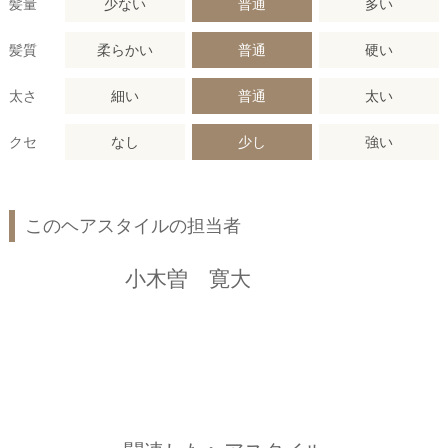
髪量
少ない
普通
多い
髪質
柔らかい
普通
硬い
太さ
細い
普通
太い
クセ
なし
少し
強い
このヘアスタイルの担当者
小木曽 寛大