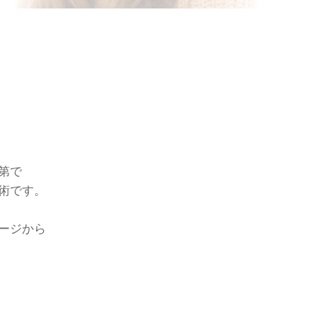
第で
です。
ジから