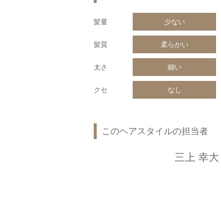
髪量
少ない
髪質
柔らかい
太さ
細い
クセ
なし
このヘアスタイルの担当者
三上 幸大