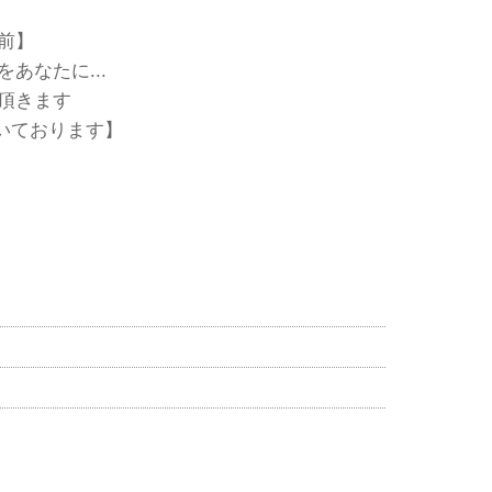
前】
をあなたに...
頂きます
頂いております】