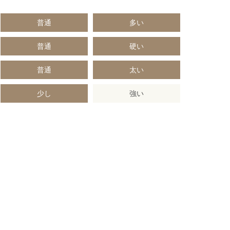
普通
多い
普通
硬い
普通
太い
少し
強い