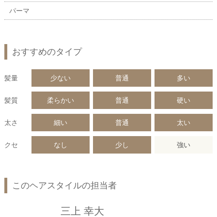
パーマ
おすすめのタイプ
髪量
少ない
普通
多い
髪質
柔らかい
普通
硬い
太さ
細い
普通
太い
クセ
なし
少し
強い
このヘアスタイルの担当者
三上 幸大