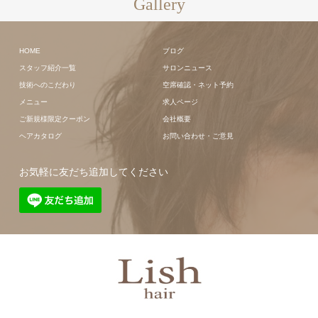
Gallery
HOME
ブログ
スタッフ紹介一覧
サロンニュース
技術へのこだわり
空席確認・ネット予約
メニュー
求人ページ
ご新規様限定クーポン
会社概要
ヘアカタログ
お問い合わせ・ご意見
お気軽に友だち追加してください