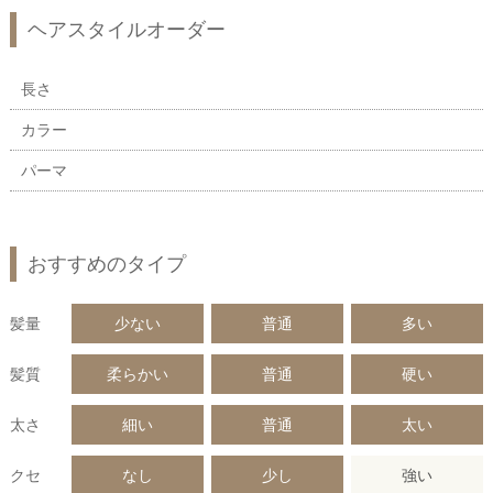
ヘアスタイルオーダー
長さ
カラー
パーマ
おすすめのタイプ
髪量
少ない
普通
多い
髪質
柔らかい
普通
硬い
太さ
細い
普通
太い
クセ
なし
少し
強い