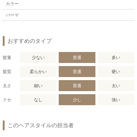
カラー
パーマ
おすすめのタイプ
髪量
少ない
普通
多い
髪質
柔らかい
普通
硬い
太さ
細い
普通
太い
クセ
なし
少し
強い
このヘアスタイルの担当者