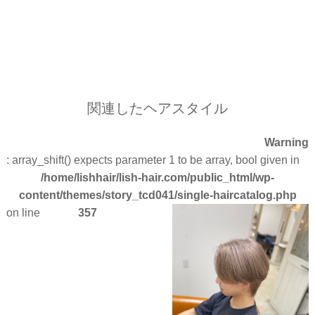
関連したヘアスタイル
Warning
: array_shift() expects parameter 1 to be array, bool given in
/home/lishhair/lish-hair.com/public_html/wp-
content/themes/story_tcd041/single-haircatalog.php
on line
357