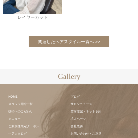
レイヤーカット
関連したヘアスタイル一覧へ >>
Gallery
HOME
ブログ
スタッフ紹介一覧
サロンニュース
技術へのこだわり
空席確認・ネット予約
メニュー
求人ページ
ご新規様限定クーポン
会社概要
ヘアカタログ
お問い合わせ・ご意見