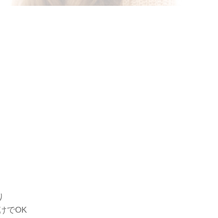
り
でOK