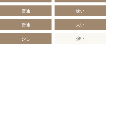
普通
硬い
普通
太い
少し
強い