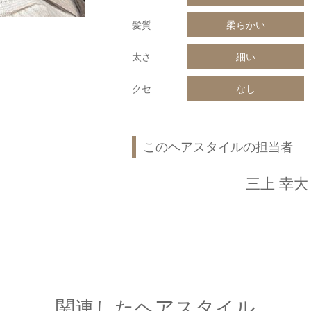
髪質
柔らかい
太さ
細い
クセ
なし
このヘアスタイルの担当者
三上 幸大
関連したヘアスタイル