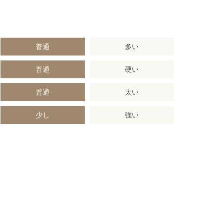
普通
多い
普通
硬い
普通
太い
少し
強い