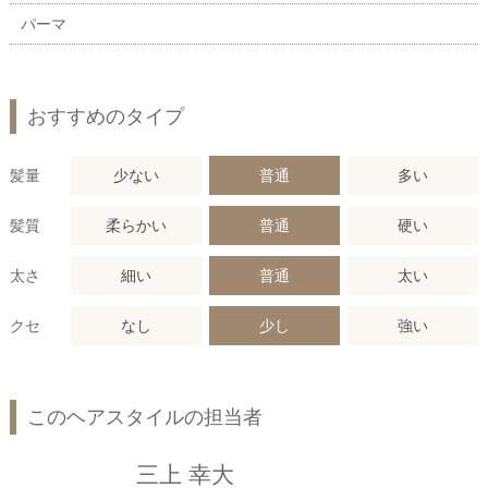
パーマ
おすすめのタイプ
髪量
少ない
普通
多い
髪質
柔らかい
普通
硬い
太さ
細い
普通
太い
クセ
なし
少し
強い
このヘアスタイルの担当者
三上 幸大