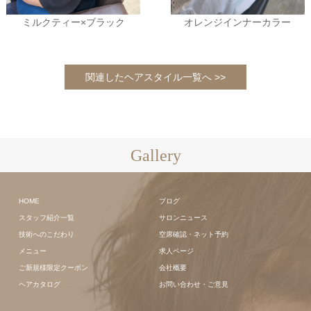
ミルクティー×ブラック
オレンジインナーカラー
関連したヘアスタイル一覧へ >>
Gallery
HOME
ブログ
スタッフ紹介一覧
サロンニュース
技術へのこだわり
空席確認・ネット予約
メニュー
求人ページ
ご新規様限定クーポン
会社概要
ヘアカタログ
お問い合わせ・ご意見