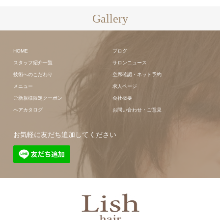
Gallery
HOME
ブログ
スタッフ紹介一覧
サロンニュース
技術へのこだわり
空席確認・ネット予約
メニュー
求人ページ
ご新規様限定クーポン
会社概要
ヘアカタログ
お問い合わせ・ご意見
お気軽に友だち追加してください