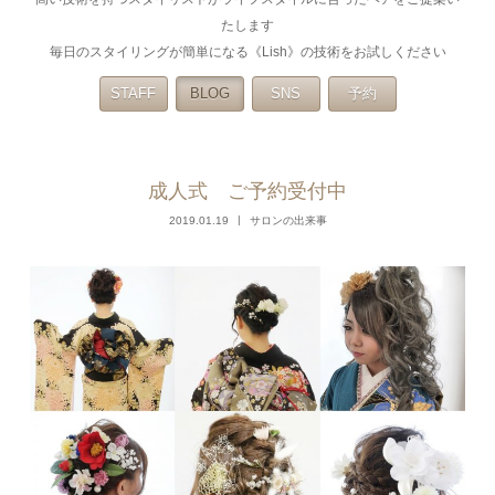
たします
毎日のスタイリングが簡単になる《Lish》の技術をお試しください
STAFF
BLOG
SNS
予約
成人式 ご予約受付中
2019.01.19
サロンの出来事