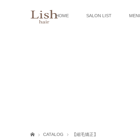
HOME
SALON LIST
MEN
CATALOG
【縮毛矯正】