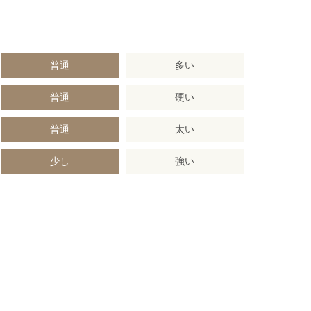
普通
多い
普通
硬い
普通
太い
少し
強い